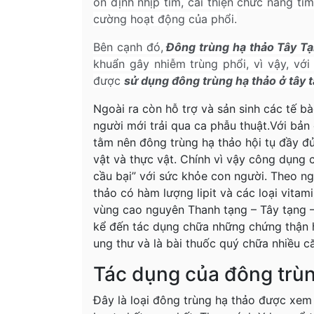
ổn định nhịp tim, cải thiện chức năng t
cường hoạt động của phổi.
Bên cạnh đó,
Đông trùng hạ thảo Tây T
khuẩn gây nhiễm trùng phổi, vì vậy, với
được
sử dụng đông trùng hạ thảo ở tây 
Ngoài ra còn hỗ trợ và sản sinh các tế b
người mới trải qua ca phẫu thuật.Với bản c
tằm nên đông trùng hạ thảo hội tụ đầy đ
vật và thực vật. Chính vì vậy công dụng 
cầu bại” với sức khỏe con người. Theo ng
thảo có hàm lượng lipit và các loại vitam
vùng cao nguyên Thanh tạng – Tây tạng –
kể đến tác dụng chữa những chứng thận hư
ung thư và là bài thuốc quý chữa nhiều 
Tác dụng của đông trùn
Đây là loại đông trùng hạ thảo được xem