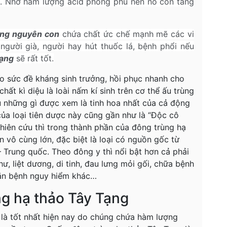
im. Nhờ hàm lượng acid phong phú nên nó còn tăng
ạng nguyên con
chứa chất ức chế mạnh mẽ các vi
 người già, người hay hút thuốc lá, bệnh phổi nếu
tạng
sẽ rất tốt.
ào sức đề kháng sinh trưởng, hồi phục nhanh cho
hất kì diệu là loài nấm kí sinh trên cơ thể ấu trùng
ủ những gì được xem là tinh hoa nhất của cả động
của loại tiên dược này cũng gần như là “Độc cô
hiên cứu thì trong thành phần của đông trùng hạ
in vô cùng lớn, đặc biệt là loại có nguồn gốc từ
 Trung quốc. Theo đông y thì nổi bật hơn cả phải
, liệt dương, di tinh, đau lưng mỏi gối, chữa bệnh
căn bệnh nguy hiểm khác…
g hạ thảo Tây Tạng
 là tốt nhất hiện nay do chúng chứa hàm lượng