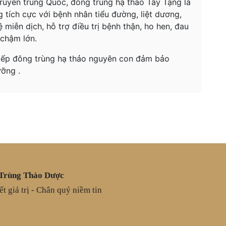
ruyền trung Quốc, đông trùng hạ thảo Tây Tạng là
 tích cực với bệnh nhân tiểu đường, liệt dương,
 miễn dịch, hỗ trợ điều trị bệnh thận, ho hen, đau
 chậm lớn.
tiếp đông trùng hạ thảo nguyên con đảm bảo
ỡng .
Trùng Thảo Dược
t giá trị - Chân quý niềm tin