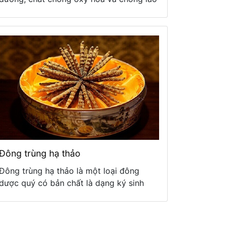
hóa. Giảm cholesterol, ngăn ngừa bệnh
tim
Đông trùng hạ thảo
Đông trùng hạ thảo là một loại đông
dược quý có bản chất là dạng ký sinh
của loài nấm Ophiocordyceps sinensis
thuộc nhóm nấm Ascomycetes