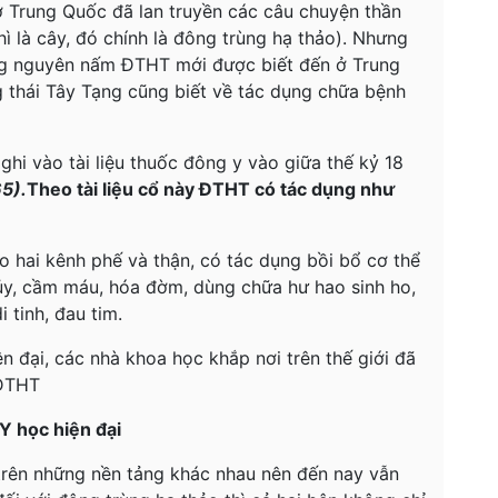
 ở Trung Quốc đã lan truyền các câu chuyện thần
 thì là cây, đó chính là đông trùng hạ thảo). Nhưng
g nguyên nấm ĐTHT mới được biết đến ở Trung
g thái Tây Tạng cũng biết về tác dụng chữa bệnh
ghi vào tài liệu thuốc đông y vào giữa thế kỷ 18
5).
Theo tài liệu cổ này ĐTHT có tác dụng như
ào hai kênh phế và thận, có tác dụng bồi bổ cơ thể
tủy, cầm máu, hóa đờm, dùng chữa hư hao sinh ho,
i tinh, đau tim.
n đại, các nhà khoa học khắp nơi trên thế giới đã
 ĐTHT
Y học hiện đại
rên những nền tảng khác nhau nên đến nay vẫn