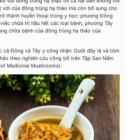
i với đông trùng hạ thảo thì cả hai bên không chỉ
ệt vời của đông trùng hạ thào mà còn bổ sung cho
trở thành huyền thoại trong y học: phương Đông
việc chữa trị hầu hết các loại bệnh, phương Tây
dụng chữa bệnh của đông trùng hạ thảo của
c cả Đông và Tây y công nhận. Dưới đây là và tóm
thảo theo nghiên cứu công bố trên Tập San Nấm
l of Medicinal Mushrooms):