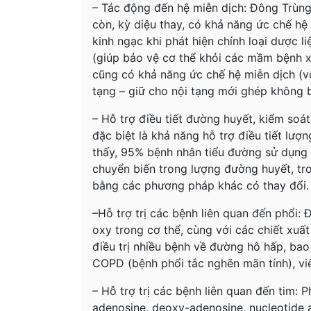
– Tác động đến hệ miễn dịch: Đông Trùng
còn, kỳ diệu thay, có khả năng ức chế hệ
kinh ngạc khi phát hiện chính loại dược l
(giúp bảo vệ cơ thể khỏi các mầm bệnh x
cũng có khả năng ức chế hệ miễn dịch (v
tạng – giữ cho nội tạng mới ghép không b
– Hỗ trợ điều tiết đường huyết, kiểm soá
đặc biệt là khả năng hỗ trợ điều tiết l
thấy, 95% bệnh nhân tiểu đường sử dụn
chuyển biến trong lượng đường huyết, tr
bằng các phương pháp khác có thay đổi.
–Hỗ trợ trị các bệnh liên quan đến phổi
oxy trong cơ thể, cùng với các chiết xuấ
điều trị nhiều bệnh về đường hô hấp, ba
COPD (bệnh phổi tắc nghẽn mãn tính), viê
– Hỗ trợ trị các bệnh liên quan đến tim:
adenosine, deoxy-adenosine, nucleotide a