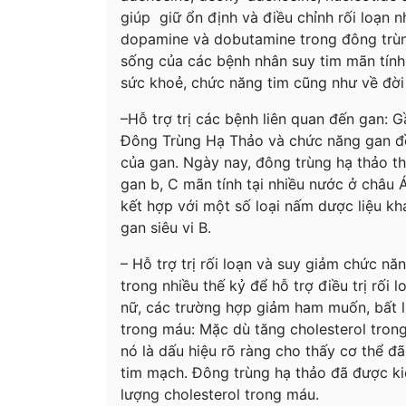
giúp giữ ổn định và điều chỉnh rối loạn n
dopamine và dobutamine trong đông trùn
sống của các bệnh nhân suy tim mãn tính,
sức khoẻ, chức năng tim cũng như về đời 
–Hỗ trợ trị các bệnh liên quan đến gan: 
Đông Trùng Hạ Thảo và chức năng gan đ
của gan. Ngày nay, đông trùng hạ thảo t
gan b, C mãn tính tại nhiều nước ở châu 
kết hợp với một số loại nấm dược liệu kh
gan siêu vi B.
– Hỗ trợ trị rối loạn và suy giảm chức n
trong nhiều thế kỷ để hỗ trợ điều trị rối
nữ, các trường hợp giảm ham muốn, bất lự
trong máu: Mặc dù tăng cholesterol tro
nó là dấu hiệu rõ ràng cho thấy cơ thể đã
tim mạch. Đông trùng hạ thảo đã được ki
lượng cholesterol trong máu.