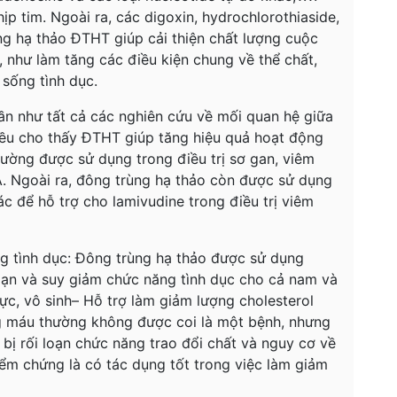
hịp tim. Ngoài ra, các digoxin, hydrochlorothiaside,
g hạ thảo ĐTHT giúp cải thiện chất lượng cuộc
 như làm tăng các điều kiện chung về thể chất,
sống tình dục.
Gần như tất cả các nghiên cứu về mối quan hệ giữa
ều cho thấy ĐTHT giúp tăng hiệu quả hoạt động
hường được sử dụng trong điều trị sơ gan, viêm
Á. Ngoài ra, đông trùng hạ thảo còn được sử dụng
ác để hỗ trợ cho lamivudine trong điều trị viêm
ăng tình dục: Đông trùng hạ thảo được sử dụng
 loạn và suy giảm chức năng tình dục cho cả nam và
c, vô sinh– Hỗ trợ làm giảm lượng cholesterol
ng máu thường không được coi là một bệnh, nhưng
 bị rối loạn chức năng trao đổi chất và nguy cơ về
ểm chứng là có tác dụng tốt trong việc làm giảm