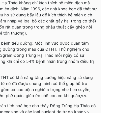
 Hạ Thảo không chỉ kích thích hệ miễn dịch mà
 miễn dịch. Năm 1996, các nhà khoa học đã thật sự
iệu họ sử dụng bấy lâu để kích thích hệ miễn dịch
âm nhập và loại bỏ các chất gây hại trong cơ thể)
ốn rất quan trọng trong phẫu thuật cấy ghép nội
ị tổn thương).
t bệnh tiểu đường: Một lĩnh vực được quan tâm
ượng đường trong máu của ĐTHT. Thử nghiệm cho
g 3gram Đông Trùng Hạ Thảo mỗi ngày có sự
ong khi chỉ có 54% bệnh nhân trong nhóm điều trị
: ĐTHT có khả năng tăng cường hiệu năng sử dụng
t từ nó đã được chứng minh có thể giúp hỗ trọ
o gồm cả các bệnh nghiêm trọng như hen suyễn,
m phế quản, giúp ức chế cơn co khí quản,v.v.
 Phân tích hoá học cho thấy Đông Trùng Hạ Thảo có
denosine và các loại nucleotide tự do khác,v.v.