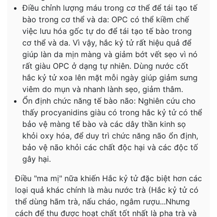
Điều chỉnh lượng máu trong cơ thể để tái tạo tế
bào trong cơ thể và da: OPC có thể kiềm chế
việc lưu hóa gốc tự do để tái tạo tế bào trong
cơ thể và da. Vì vậy, hắc kỷ tử rất hiệu quả để
giúp làn da mịn màng và giảm bớt vết sẹo vì nó
rất giàu OPC ở dạng tự nhiên. Dùng nước cốt
hắc kỷ tử xoa lên mặt mỗi ngày giúp giảm sưng
viêm do mụn và nhanh lành sẹo, giảm thâm.
Ổn định chức năng tế bào não: Nghiên cứu cho
thấy procyanidins giàu có trong hắc kỷ tử có thể
bảo vệ màng tế bào và các dây thần kinh sọ
khỏi oxy hóa, để duy trì chức năng não ổn định,
bảo vệ não khỏi các chất độc hại và các độc tố
gây hại.
Điều "ma mị" nữa khiến Hắc kỷ tử đặc biệt hơn các
loại quả khác chính là màu nước trà (Hắc kỷ tử có
thể dùng hãm trà, nấu cháo, ngâm rượu...Nhưng
cách để thu được hoạt chất tốt nhất là pha trà và