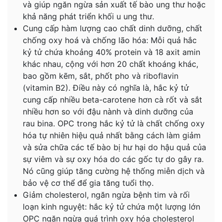
và giúp ngăn ngừa sản xuất tế bào ung thư hoặc
khả năng phát triển khối u ung thư.
Cung cấp hàm lượng cao chất dinh dưỡng, chất
chống oxy hoá và chống lão hóa: Mỗi quả hắc
kỷ tử chứa khoảng 40% protein và 18 axit amin
khác nhau, cộng với hơn 20 chất khoáng khác,
bao gồm kẽm, sắt, phốt pho và riboflavin
(vitamin B2). Điều này có nghĩa là, hắc kỷ tử
cung cấp nhiều beta-carotene hơn cà rốt và sắt
nhiều hơn so với đậu nành và dinh dưỡng của
rau bina. OPC trong hắc kỷ tử là chất chống oxy
hóa tự nhiên hiệu quả nhất bằng cách làm giảm
và sửa chữa các tế bào bị hư hại do hậu quả của
sự viêm và sự oxy hóa do các gốc tự do gây ra.
Nó cũng giúp tăng cường hệ thống miễn dịch và
bảo vệ cơ thể để gia tăng tuổi thọ.
Giảm cholesterol, ngăn ngừa bệnh tim và rối
loạn kinh nguyệt: hắc kỷ tử chứa một lượng lớn
OPC ngăn ngừa quá trình oxy hóa cholesterol