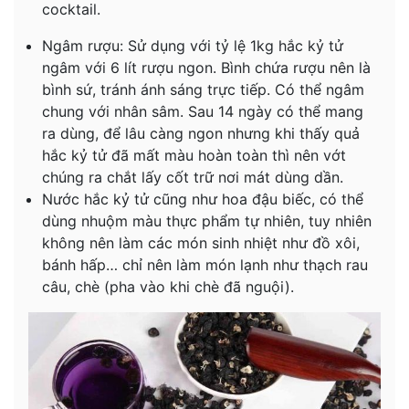
cocktail.
Ngâm rượu: Sử dụng với tỷ lệ 1kg hắc kỷ tử
ngâm với 6 lít rượu ngon. Bình chứa rượu nên là
bình sứ, tránh ánh sáng trực tiếp. Có thể ngâm
chung với nhân sâm. Sau 14 ngày có thể mang
ra dùng, để lâu càng ngon nhưng khi thấy quả
hắc kỷ tử đã mất màu hoàn toàn thì nên vớt
chúng ra chắt lấy cốt trữ nơi mát dùng dần.
Nước hắc kỷ tử cũng như hoa đậu biếc, có thể
dùng nhuộm màu thực phẩm tự nhiên, tuy nhiên
không nên làm các món sinh nhiệt như đồ xôi,
bánh hấp… chỉ nên làm món lạnh như thạch rau
câu, chè (pha vào khi chè đã nguội).